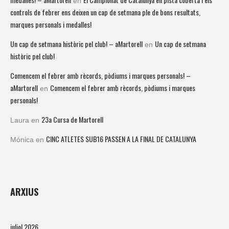
en
controls de febrer ens deixen un cap de setmana ple de bons resultats,
marques personals i medalles!
Un cap de setmana històric pel club! – aMartorell
Un cap de setmana
en
històric pel club!
Comencem el febrer amb rècords, pòdiums i marques personals! –
aMartorell
Comencem el febrer amb rècords, pòdiums i marques
en
personals!
23a Cursa de Martorell
Laura
en
CINC ATLETES SUB16 PASSEN A LA FINAL DE CATALUNYA
Mónica
en
ARXIUS
juliol 2026