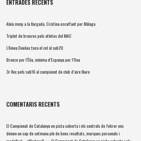
ENTRADES RECENTS
Aleix mmp a la llargada, Cristina escalfant per Màlaga
Triplet de bronzes pels atletes del MAC
L’Ainoa Dueñas toca el cel al sub20
Bronze per l’Èlia, mínima d’Espanya per l’Ona
3r lloc pels sub16 al campionat de club d’aire lliure
COMENTARIS RECENTS
El Campionat de Catalunya en pista coberta i els controls de febrer ens
deixen un cap de setmana ple de bons resultats, marques personals i
medalles! – aMartorell
El Campionat de Catalunya en pista coberta i els