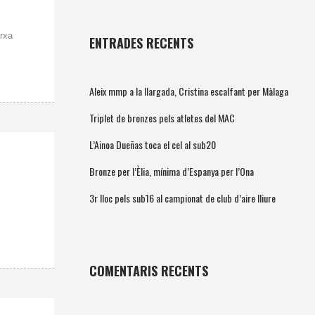
rxa
ENTRADES RECENTS
Aleix mmp a la llargada, Cristina escalfant per Màlaga
Triplet de bronzes pels atletes del MAC
L’Ainoa Dueñas toca el cel al sub20
Bronze per l’Èlia, mínima d’Espanya per l’Ona
3r lloc pels sub16 al campionat de club d’aire lliure
COMENTARIS RECENTS