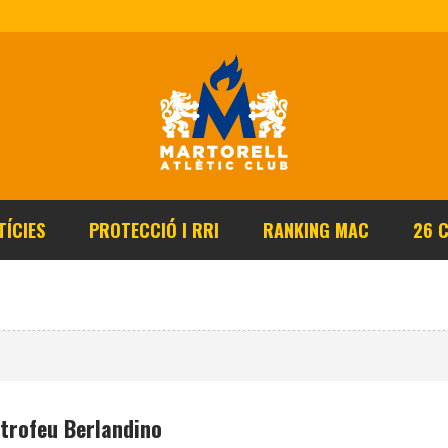
TÍCIES
PROTECCIÓ I RRI
RANKING MAC
26 
 trofeu Berlandino