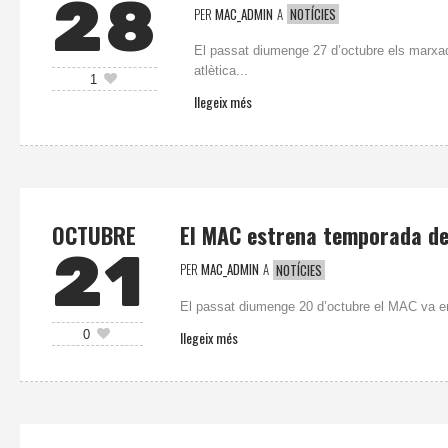
28
PER
MAC_ADMIN
A
NOTÍCIES
El passat diumenge 27 d’octubre els marxa
atlètica...
1
llegeix més
OCTUBRE
El MAC estrena temporada de
21
PER
MAC_ADMIN
A
NOTÍCIES
El passat diumenge 20 d’octubre el MAC va en
llegeix més
0