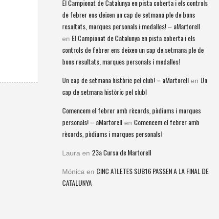
El Campionat de Catalunya en pista coberta i els controls
de febrer ens deixen un cap de setmana ple de bons
resultats, marques personals i medalles! – aMartorell
El Campionat de Catalunya en pista coberta i els
en
controls de febrer ens deixen un cap de setmana ple de
bons resultats, marques personals i medalles!
Un cap de setmana històric pel club! – aMartorell
Un
en
cap de setmana històric pel club!
Comencem el febrer amb rècords, pòdiums i marques
personals! – aMartorell
Comencem el febrer amb
en
rècords, pòdiums i marques personals!
23a Cursa de Martorell
Laura
en
CINC ATLETES SUB16 PASSEN A LA FINAL DE
Mónica
en
CATALUNYA