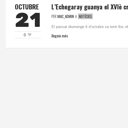
OCTUBRE
L’Echegaray guanya el XVIè c
21
PER
MAC_ADMIN
A
NOTÍCIES
El passat diumenge 6 d’octubre va tenir lloc e
llegeix més
0