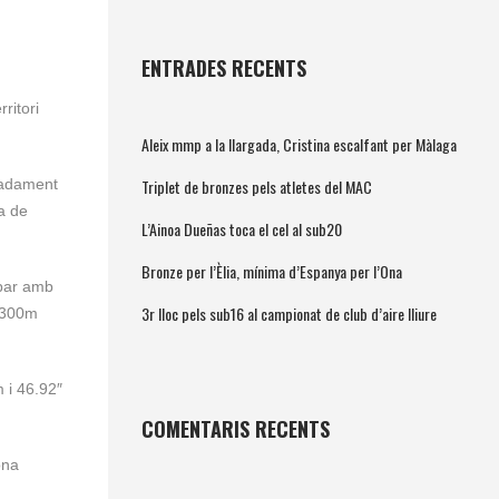
ENTRADES RECENTS
ritori
Aleix mmp a la llargada, Cristina escalfant per Màlaga
Triplet de bronzes pels atletes del MAC
radament
a de
L’Ainoa Dueñas toca el cel al sub20
Bronze per l’Èlia, mínima d’Espanya per l’Ona
abar amb
3r lloc pels sub16 al campionat de club d’aire lliure
s 300m
m i 46.92″
COMENTARIS RECENTS
ona