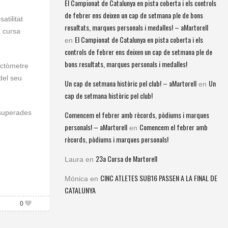
El Campionat de Catalunya en pista coberta i els controls
de febrer ens deixen un cap de setmana ple de bons
atilitat
resultats, marques personals i medalles! – aMartorell
a cursa
El Campionat de Catalunya en pista coberta i els
en
controls de febrer ens deixen un cap de setmana ple de
bons resultats, marques personals i medalles!
ectòmetre
del seu
Un cap de setmana històric pel club! – aMartorell
Un
en
cap de setmana històric pel club!
 superades
Comencem el febrer amb rècords, pòdiums i marques
personals! – aMartorell
Comencem el febrer amb
en
rècords, pòdiums i marques personals!
23a Cursa de Martorell
Laura
en
CINC ATLETES SUB16 PASSEN A LA FINAL DE
Mónica
en
CATALUNYA
0