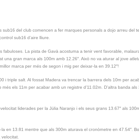
ls sub16 del club comencen a fer marques personals a dojo arreu del ter
ontrol sub16 d’aire lliure.
ns fabuloses. La pista de Gavà acostuma a tenir vent favorable, malau
tat una gran marca als 100m amb 12.26″. Això no va aturar al jove atlet
millor marca per més de segon i mig per deixar-la en 39.12″!
 i triple salt. Al fossat Madera va trencar la barrera dels 10m per ac
op més els 11m per acabar amb un registre d’11.02m. D’altra banda al
velocitat liderades per la Júlia Naranjo i els seus grans 13.67″ als 100
r-la en 13.81 mentre que als 300m aturava el cronòmetre en 47.54″. B
 velocitat.