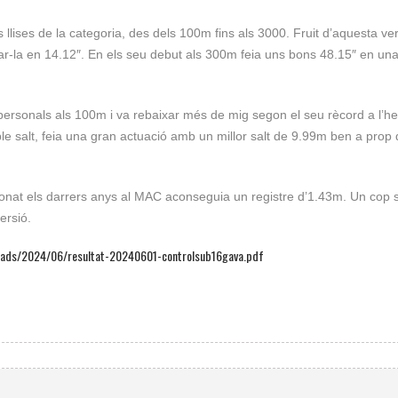
llises de la categoria, des dels 100m fins als 3000. Fruit d’aquesta vers
ar-la en 14.12″. En els seu debut als 300m feia uns bons 48.15″ en un
ersonals als 100m i va rebaixar més de mig segon el seu rècord a l’h
ple salt, feia una gran actuació amb un millor salt de 9.99m ben a prop 
a donat els darrers anys al MAC aconseguia un registre d’1.43m. Un cop
ersió.
loads/2024/06/resultat-20240601-controlsub16gava.pdf