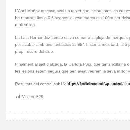
L’Abril Muñoz tancava avui un tastet que inclou totes les curses 
ha rebaixat fins a 0.6 segons la seva marca als 100m per deix
molt sòlida.
La Laia Hernández també es va sumar a la pluja de marques p
per acabar amb uns fantàstics 13.95″. Instants més tard, al tri
propi rècord del club.
Finalment al salt d’alçada, la Carlota Puig, que tants èxits h
les lesions estem segurs que ben aviat veurem la seva millor v
https://fcatletisme.cat/wp-content/up
Resultats del control sub16:
Visites:
529