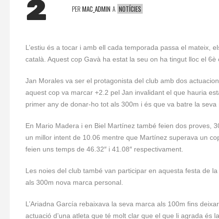
2
PER
MAC_ADMIN
A
NOTÍCIES
L’estiu és a tocar i amb ell cada temporada passa el mateix, e
català. Aquest cop Gavà ha estat la seu on ha tingut lloc el 6è c
Jan Morales va ser el protagonista del club amb dos actuacio
aquest cop va marcar +2.2 pel Jan invalidant el que hauria es
primer any de donar-ho tot als 300m i és que va batre la seva 
En Mario Madera i en Biel Martínez també feien dos proves, 300
un millor intent de 10.06 mentre que Martínez superava un c
feien uns temps de 46.32″ i 41.08″ respectivament.
Les noies del club també van participar en aquesta festa de la 
als 300m nova marca personal.
L’Ariadna García rebaixava la seva marca als 100m fins deixa
actuació d’una atleta que té molt clar que el que li agrada és la