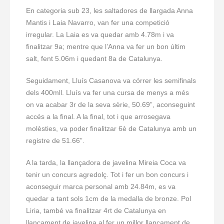
En categoria sub 23, les saltadores de llargada Anna
Mantis i Laia Navarro, van fer una competició
irregular. La Laia es va quedar amb 4.78m i va
finalitzar 9a; mentre que l’Anna va fer un bon últim
salt, fent 5.06m i quedant 8a de Catalunya.
Seguidament, Lluís Casanova va córrer les semifinals
dels 400mll. Lluís va fer una cursa de menys a més
on va acabar 3r de la seva sèrie, 50.69”, aconseguint
accés a la final. A la final, tot i que arrosegava
molèsties, va poder finalitzar 6è de Catalunya amb un
registre de 51.66”.
A la tarda, la llançadora de javelina Mireia Coca va
tenir un concurs agredolç. Tot i fer un bon concurs i
aconseguir marca personal amb 24.84m, es va
quedar a tant sols 1cm de la medalla de bronze. Pol
Liria, també va finalitzar 4rt de Catalunya en
llançament de javelina al fer un millor llançament de