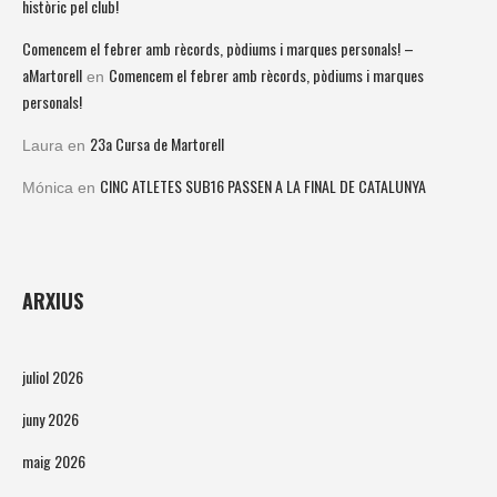
històric pel club!
Comencem el febrer amb rècords, pòdiums i marques personals! –
aMartorell
Comencem el febrer amb rècords, pòdiums i marques
en
personals!
23a Cursa de Martorell
Laura
en
CINC ATLETES SUB16 PASSEN A LA FINAL DE CATALUNYA
Mónica
en
ARXIUS
juliol 2026
juny 2026
maig 2026