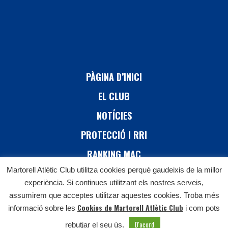
PÀGINA D’INICI
EL CLUB
NOTÍCIES
PROTECCIÓ I RRI
RANKING MAC
Martorell Atlètic Club utilitza cookies perquè gaudeixis de la millor
26 CURSA DE MARTORELL
experiència. Si continues utilitzant els nostres serveis,
CONTACTE
assumirem que acceptes utilitzar aquestes cookies. Troba més
Cookies de Martorell Atlètic Club
informació sobre les
i com pots
D'acord
rebutjar el seu ús.
Martorell Atlètic Club © 2021 | All Rights Reserved