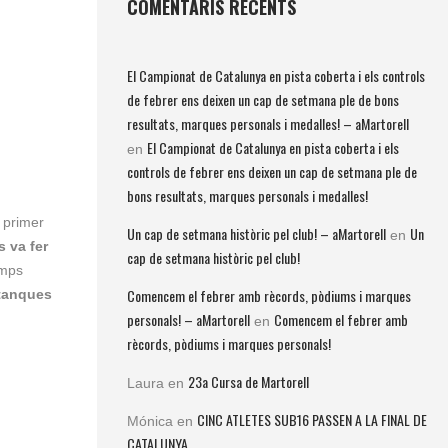
COMENTARIS RECENTS
El Campionat de Catalunya en pista coberta i els controls
de febrer ens deixen un cap de setmana ple de bons
resultats, marques personals i medalles! – aMartorell
El Campionat de Catalunya en pista coberta i els
en
controls de febrer ens deixen un cap de setmana ple de
bons resultats, marques personals i medalles!
 primer
Un cap de setmana històric pel club! – aMartorell
Un
en
 va fer
cap de setmana històric pel club!
mps
Comencem el febrer amb rècords, pòdiums i marques
 tanques
personals! – aMartorell
Comencem el febrer amb
en
rècords, pòdiums i marques personals!
23a Cursa de Martorell
Laura
en
CINC ATLETES SUB16 PASSEN A LA FINAL DE
Mónica
en
CATALUNYA