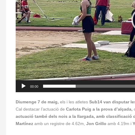
00:00
Diumenge 7 de maig,
els i les atletes
Sub14 van disputar les
Cal destacar l’actuació de
Carlota Puig a la prova d’alçada,
actuació també dels nois a la llargada, amb classificació de
Martínez
amb un registre de 4.62m,
Jon Grillo
amb 4.19m i