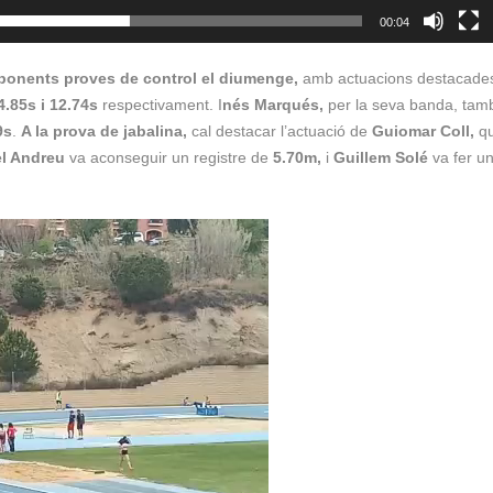
00:04
sponents proves de control el diumenge,
amb actuacions destacade
4.85s i 12.74s
respectivament. I
nés Marqués,
per la seva banda, tam
9s
.
A la prova de jabalina,
cal destacar l’actuació de
Guiomar Coll,
qu
l Andreu
va aconseguir un registre de
5.70m,
i
Guillem Solé
va fer u