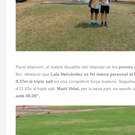
Paral·lelament, el mateix dissabte van disputar-se les
proves 
lloc, destacar que
Laia Hernández va fer marca personal al
9.37m al triple salt
en una competició força madura. Seguid
d’11.63s al triple salt.
Martí Vidal,
per la seva part, va assolir u
amb 45.09″.
Reproductor
de
vídeo