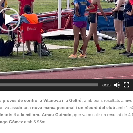
00:20
 proves de control a Vilanova i la Geltrú
, amb bons resultats a nivel
on va assolir una
nova marca personal i un rècord del club
amb 1.5
 tots 4 a la millora:
Arnau Guirado,
que va assolir un resultat de 4
Yago Gómez
amb 3.98m.