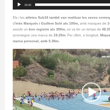
00:00
Els i les
atletes Sub16 també van realitzar les seves corre
d’
Inés Marqués i Guillem Solé als 100m,
amb marques de
1
assolir un
bon registre als 300m,
on va fer un temps de
48.3
aconseguir una marca de
19.20m.
Per últim, a longitud,
Mique
marca personal, amb 5.38m.
Reproductor
de
vídeo