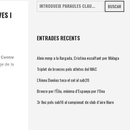
BUSCAR
ES I
ENTRADES RECENTS
Aleix mmp a la llargada, Cristina escalfant per Màlaga
l Centre
ge de la
Triplet de bronzes pels atletes del MAC
L’Ainoa Dueñas toca el cel al sub20
Bronze per l’Èlia, mínima d’Espanya per l’Ona
3r lloc pels sub16 al campionat de club d’aire lliure