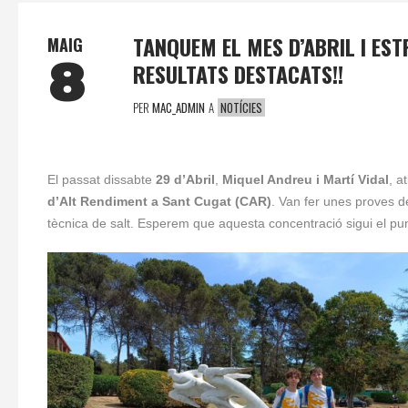
TANQUEM EL MES D’ABRIL I ES
MAIG
8
RESULTATS DESTACATS!!
PER
MAC_ADMIN
A
NOTÍCIES
El passat dissabte
29 d’Abril
,
Miquel Andreu i Martí Vidal
, a
d’Alt Rendiment a Sant Cugat (CAR)
. Van fer unes proves de
tècnica de salt. Esperem que aquesta concentració sigui el pun