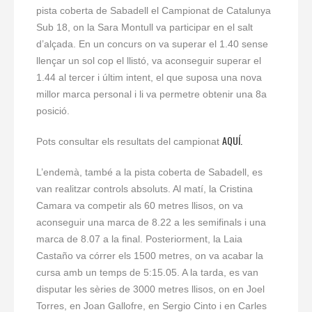
pista coberta de Sabadell el Campionat de Catalunya
Sub 18, on la Sara Montull va participar en el salt
d’alçada. En un concurs on va superar el 1.40 sense
llençar un sol cop el llistó, va aconseguir superar el
1.44 al tercer i últim intent, el que suposa una nova
millor marca personal i li va permetre obtenir una 8a
posició.
AQUÍ.
Pots consultar els resultats del campionat
L’endemà, també a la pista coberta de Sabadell, es
van realitzar controls absoluts. Al matí, la Cristina
Camara va competir als 60 metres llisos, on va
aconseguir una marca de 8.22 a les semifinals i una
marca de 8.07 a la final. Posteriorment, la Laia
Castaño va córrer els 1500 metres, on va acabar la
cursa amb un temps de 5:15.05. A la tarda, es van
disputar les sèries de 3000 metres llisos, on en Joel
Torres, en Joan Gallofre, en Sergio Cinto i en Carles