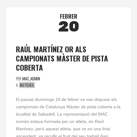
FEBRER
20
RAÚL MARTÍNEZ OR ALS
CAMPIONATS MÀSTER DE PISTA
COBERTA
PER
MAC_ADMIN
A
NOTÍCIES
El passat diumenge 18 de febrer es van disputar els
campionats de Catalunya Màster de pista coberta a la
localitat de Sabadell. La representació del MAC
només estava formada per un atleta, en Raúl
Martínez, però aquest atleta, que ve en una línia
ascendent, va recollir el fruit del seu treball diari.