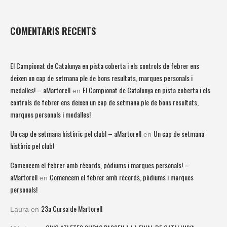
COMENTARIS RECENTS
El Campionat de Catalunya en pista coberta i els controls de febrer ens
deixen un cap de setmana ple de bons resultats, marques personals i
medalles! – aMartorell
El Campionat de Catalunya en pista coberta i els
en
controls de febrer ens deixen un cap de setmana ple de bons resultats,
marques personals i medalles!
Un cap de setmana històric pel club! – aMartorell
Un cap de setmana
en
històric pel club!
Comencem el febrer amb rècords, pòdiums i marques personals! –
aMartorell
Comencem el febrer amb rècords, pòdiums i marques
en
personals!
23a Cursa de Martorell
Laura
en