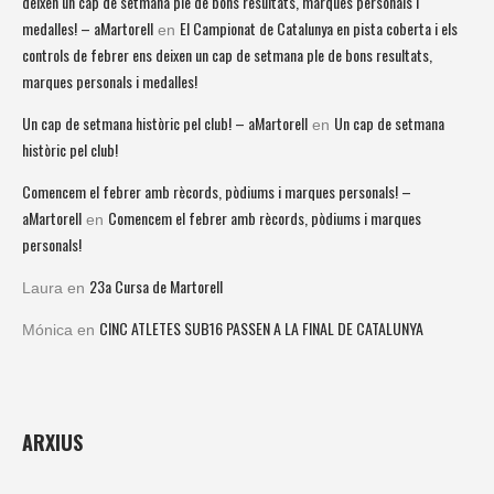
deixen un cap de setmana ple de bons resultats, marques personals i
medalles! – aMartorell
El Campionat de Catalunya en pista coberta i els
en
controls de febrer ens deixen un cap de setmana ple de bons resultats,
marques personals i medalles!
Un cap de setmana històric pel club! – aMartorell
Un cap de setmana
en
històric pel club!
Comencem el febrer amb rècords, pòdiums i marques personals! –
aMartorell
Comencem el febrer amb rècords, pòdiums i marques
en
personals!
23a Cursa de Martorell
Laura
en
CINC ATLETES SUB16 PASSEN A LA FINAL DE CATALUNYA
Mónica
en
ARXIUS