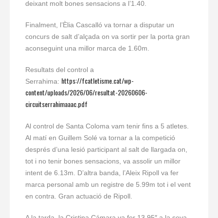
deixant molt bones sensacions a l’1.40.
Finalment, l’Èlia Cascalló va tornar a disputar un
concurs de salt d’alçada on va sortir per la porta gran
aconseguint una millor marca de 1.60m.
Resultats del control a
https://fcatletisme.cat/wp-
Serrahima:
content/uploads/2026/06/resultat-20260606-
circuitserrahimaaac.pdf
Al control de Santa Coloma vam tenir fins a 5 atletes.
Al matí en Guillem Solé va tornar a la competició
després d’una lesió participant al salt de llargada on,
tot i no tenir bones sensacions, va assolir un millor
intent de 6.13m. D’altra banda, l’Aleix Ripoll va fer
marca personal amb un registre de 5.99m tot i el vent
en contra. Gran actuació de Ripoll.
A la tarda, la Cristina Cámara va fer 13.95″ a la seva