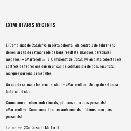
COMENTARIS RECENTS
El Campionat de Catalunya en pista coberta i els controls de febrer ens
deixen un cap de setmana ple de bons resultats, marques personals i
medalles! – aMartorell
El Campionat de Catalunya en pista coberta i els
en
controls de febrer ens deixen un cap de setmana ple de bons resultats,
marques personals i medalles!
Un cap de setmana històric pel club! – aMartorell
Un cap de setmana
en
històric pel club!
Comencem el febrer amb rècords, pòdiums i marques personals! –
aMartorell
Comencem el febrer amb rècords, pòdiums i marques
en
personals!
23a Cursa de Martorell
Laura
en