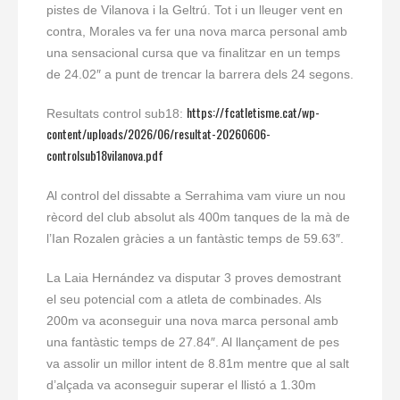
pistes de Vilanova i la Geltrú. Tot i un lleuger vent en
contra, Morales va fer una nova marca personal amb
una sensacional cursa que va finalitzar en un temps
de 24.02″ a punt de trencar la barrera dels 24 segons.
https://fcatletisme.cat/wp-
Resultats control sub18:
content/uploads/2026/06/resultat-20260606-
controlsub18vilanova.pdf
Al control del dissabte a Serrahima vam viure un nou
rècord del club absolut als 400m tanques de la mà de
l’Ian Rozalen gràcies a un fantàstic temps de 59.63″.
La Laia Hernández va disputar 3 proves demostrant
el seu potencial com a atleta de combinades. Als
200m va aconseguir una nova marca personal amb
una fantàstic temps de 27.84″. Al llançament de pes
va assolir un millor intent de 8.81m mentre que al salt
d’alçada va aconseguir superar el llistó a 1.30m