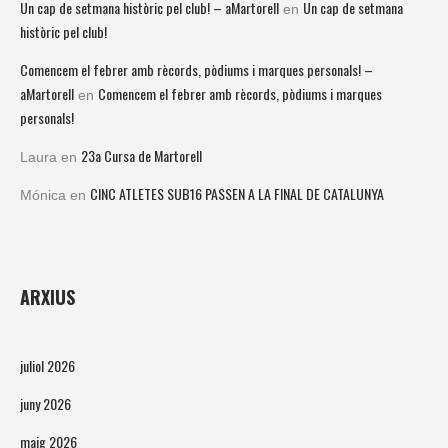
Un cap de setmana històric pel club! – aMartorell
Un cap de setmana
en
històric pel club!
Comencem el febrer amb rècords, pòdiums i marques personals! –
aMartorell
Comencem el febrer amb rècords, pòdiums i marques
en
personals!
23a Cursa de Martorell
Laura
en
CINC ATLETES SUB16 PASSEN A LA FINAL DE CATALUNYA
Mónica
en
ARXIUS
juliol 2026
juny 2026
maig 2026