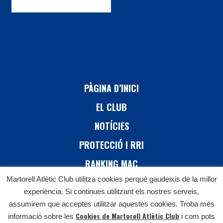
PÀGINA D’INICI
EL CLUB
NOTÍCIES
PROTECCIÓ I RRI
RANKING MAC
Martorell Atlètic Club utilitza cookies perquè gaudeixis de la millor
26 CURSA DE MARTORELL
experiència. Si continues utilitzant els nostres serveis,
CONTACTE
assumirem que acceptes utilitzar aquestes cookies. Troba més
Cookies de Martorell Atlètic Club
informació sobre les
i com pots