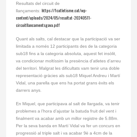
Resultats del circuit de
https://fcatletisme.cat/wp-
llançaments:
content/uploads/2024/05/resultat-20240511-
circuitllancamentsgava.pdf
Quant als salts, cal destacar que la participació va ser
limitada a només 12 participants des de la categoria
sub18 fins a la categoria absoluta, aquest fet insòlit,
va condicionar moltíssim la presència d’atletes d’arreu
del territori. Malgrat les dificultats vam tenir una doble
representació gràcies als sub18 Miquel Andreu i Martí
Vidal, una parella que ens ha portat grans èxits els
darrers anys.
En Miquel, que participava al salt de llargada, va tenir
problemes a l’hora d’ajustar la batuda fruit del vent i
finalment va acabar amb un millor registre de 5.88m.
Per la seva banda en Martí Vidal va fer un concurs en
progressió al triple salt i va acabar 9è a 4cm de la