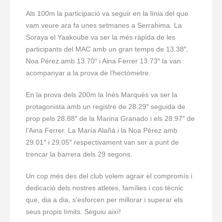
Als 100m la participació va seguir en la línia del que
vam veure ara fa unes setmanes a Serrahima. La
Soraya el Yaakoube va ser la més ràpida de les
participants del MAC amb un gran temps de 13.38″,
Noa Pérez amb 13.70″ i Aina Ferrer 13.73″ la van
acompanyar a la prova de l’hectòmetre.
En la prova dels 200m la Inés Marquès va ser la
protagonista amb un registre de 28.29″ seguida de
prop pels 28.88″ de la Marina Granado i els 28.97″ de
l’Aina Ferrer. La María Alañá i la Noa Pérez amb
29.01″ i 29.05″ respectivament van ser a punt de
trencar la barrera dels 29 segons.
Un cop més des del club volem agrair el compromís i
dedicació dels nostres atletes, famílies i cos tècnic
que, dia a dia, s’esforcen per millorar i superar els
seus propis límits. Seguiu així!