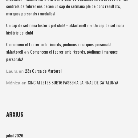
controls de febrer ens deixen un cap de setmana ple de bons resultats,
marques personals i medalles!
Un cap de setmana històric pel club! – aMartorell
Un cap de setmana
en
històric pel club!
Comencem el febrer amb rècords, pòdiums i marques personals! –
aMartorell
Comencem el febrer amb rècords, pòdiums i marques
en
personals!
23a Cursa de Martorell
Laura
en
CINC ATLETES SUB16 PASSEN A LA FINAL DE CATALUNYA
Mónica
en
ARXIUS
juliol 2026