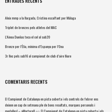
ENTRADES RECENTS
Aleix mmp a la llargada, Cristina escalfant per Màlaga
Triplet de bronzes pels atletes del MAC
L’Ainoa Dueñas toca el cel al sub20
Bronze per l’Èlia, mínima d’Espanya per l’Ona
3r lloc pels sub16 al campionat de club d’aire lliure
COMENTARIS RECENTS
El Campionat de Catalunya en pista coberta i els controls de febrer ens
deixen un cap de setmana ple de bons resultats, marques personals i
medalles! – aMartorell
El Campionat de Catalunya en pista coberta i els
en