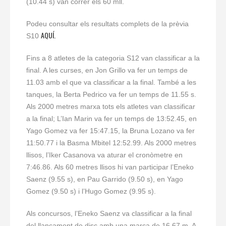
(10.44 s) van córrer els 60 mll.
Podeu consultar els resultats complets de la prèvia
AQUÍ.
S10
Fins a 8 atletes de la categoria S12 van classificar a la
final. A les curses, en Jon Grillo va fer un temps de
11.03 amb el que va classificar a la final. També a les
tanques, la Berta Pedrico va fer un temps de 11.55 s.
Als 2000 metres marxa tots els atletes van classificar
a la final; L’Ian Marin va fer un temps de 13:52.45, en
Yago Gomez va fer 15:47.15, la Bruna Lozano va fer
11:50.77 i la Basma Mbitel 12:52.99. Als 2000 metres
llisos, l’Iker Casanova va aturar el cronòmetre en
7:46.86. Als 60 metres llisos hi van participar l’Eneko
Saenz (9.55 s), en Pau Garrido (9.50 s), en Yago
Gomez (9.50 s) i l’Hugo Gomez (9.95 s).
Als concursos, l’Eneko Saenz va classificar a la final
del llançament de disc amb una marca de 16.67 m. A