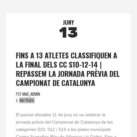
JUNY
13
FINS A 13 ATLETES CLASSIFIQUEN A
LA FINAL DELS CC S10-12-14 |
REPASSEM LA JORNADA PRÈVIA DEL
CAMPIONAT DE CATALUNYA
PER
MAC_ADMIN
A
NOTÍCIES
El passat dissabte 11 de juny es va celebrar la
jornada prèvia del Campionat de Catalunya de les
categories S10, S12 i S14 a les pistes municipals
Carme Sugrañes Blay de Vilanova i la Geltrú. Fins a