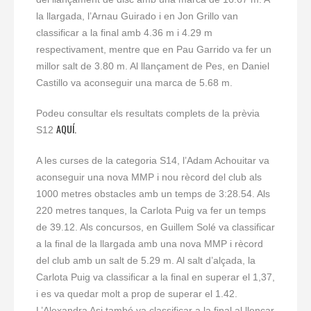
la llargada, l’Arnau Guirado i en Jon Grillo van
classificar a la final amb 4.36 m i 4.29 m
respectivament, mentre que en Pau Garrido va fer un
millor salt de 3.80 m. Al llançament de Pes, en Daniel
Castillo va aconseguir una marca de 5.68 m.
Podeu consultar els resultats complets de la prèvia
AQUÍ.
S12
A les curses de la categoria S14, l’Adam Achouitar va
aconseguir una nova MMP i nou rècord del club als
1000 metres obstacles amb un temps de 3:28.54. Als
220 metres tanques, la Carlota Puig va fer un temps
de 39.12. Als concursos, en Guillem Solé va classificar
a la final de la llargada amb una nova MMP i rècord
del club amb un salt de 5.29 m. Al salt d’alçada, la
Carlota Puig va classificar a la final en superar el 1,37,
i es va quedar molt a prop de superar el 1.42.
L’Alexandra Asi també va classificar a la final al llençar