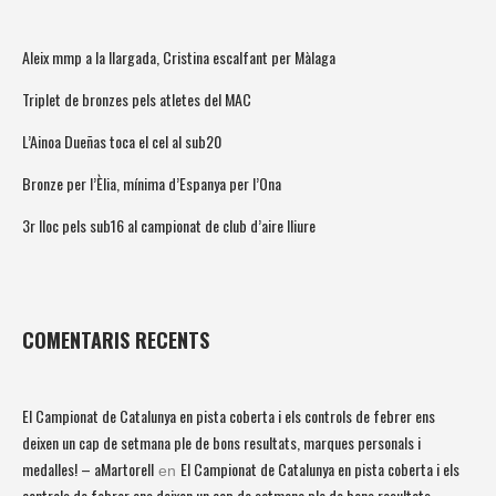
Aleix mmp a la llargada, Cristina escalfant per Màlaga
Triplet de bronzes pels atletes del MAC
L’Ainoa Dueñas toca el cel al sub20
Bronze per l’Èlia, mínima d’Espanya per l’Ona
3r lloc pels sub16 al campionat de club d’aire lliure
COMENTARIS RECENTS
El Campionat de Catalunya en pista coberta i els controls de febrer ens
deixen un cap de setmana ple de bons resultats, marques personals i
medalles! – aMartorell
El Campionat de Catalunya en pista coberta i els
en
controls de febrer ens deixen un cap de setmana ple de bons resultats,