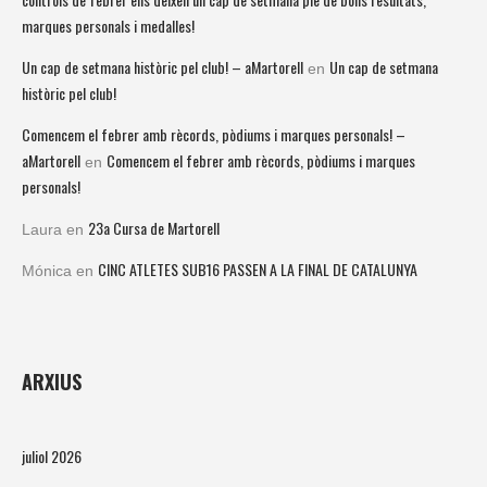
marques personals i medalles!
Un cap de setmana històric pel club! – aMartorell
Un cap de setmana
en
històric pel club!
Comencem el febrer amb rècords, pòdiums i marques personals! –
aMartorell
Comencem el febrer amb rècords, pòdiums i marques
en
personals!
23a Cursa de Martorell
Laura
en
CINC ATLETES SUB16 PASSEN A LA FINAL DE CATALUNYA
Mónica
en
ARXIUS
juliol 2026