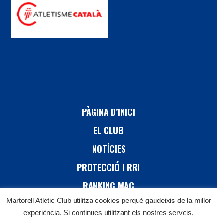
PÀGINA D’INICI
EL CLUB
NOTÍCIES
PROTECCIÓ I RRI
RANKING MAC
Martorell Atlètic Club utilitza cookies perquè gaudeixis de la millor
26 CURSA DE MARTORELL
experiència. Si continues utilitzant els nostres serveis,