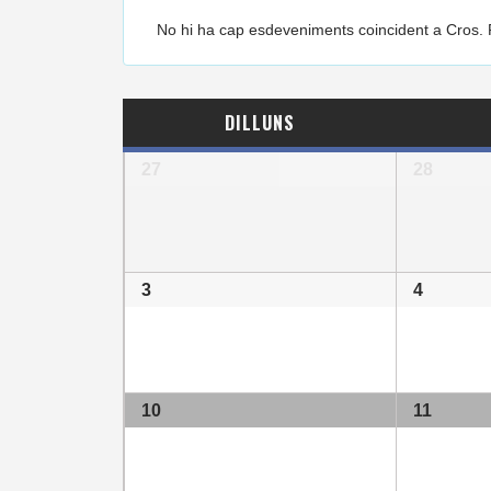
No hi ha cap esdeveniments coincident a Cros. P
CALENDARI
DILLUNS
DE
Calendari
ESDEVENIMENTS
27
28
de
Esdeveniments
3
4
10
11