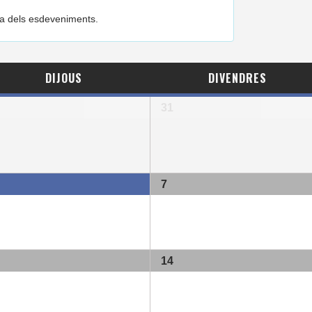
eta dels esdeveniments.
DIJOUS
DIVENDRES
31
7
14