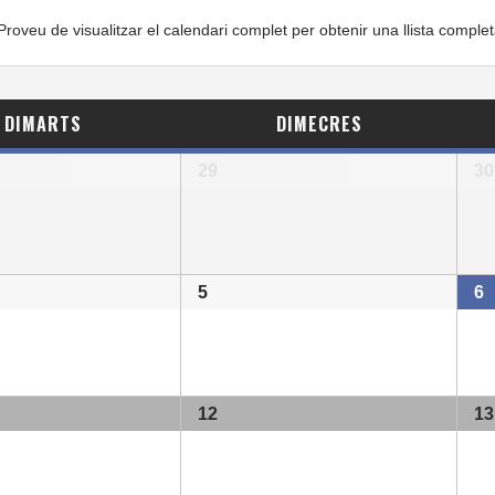
roveu de visualitzar el calendari complet per obtenir una llista compl
DIMARTS
DIMECRES
29
30
5
6
12
13