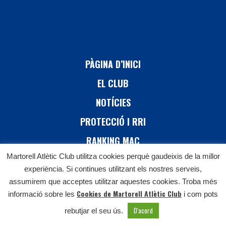
PÀGINA D’INICI
EL CLUB
NOTÍCIES
PROTECCIÓ I RRI
RANKING MAC
Martorell Atlètic Club utilitza cookies perquè gaudeixis de la millor
26 CURSA DE MARTORELL
experiència. Si continues utilitzant els nostres serveis,
CONTACTE
assumirem que acceptes utilitzar aquestes cookies. Troba més
Cookies de Martorell Atlètic Club
informació sobre les
i com pots
D'acord
rebutjar el seu ús.
Martorell Atlètic Club © 2021 | All Rights Reserved