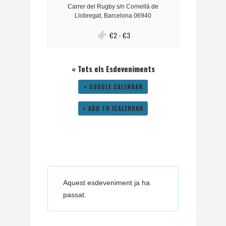
Carrer del Rugby s/n
Cornellà de
Llobregat
,
Barcelona
06940
€2 - €3
« Tots els Esdeveniments
+ GOOGLE CALENDAR
+ ADD TO ICALENDAR
Aquest esdeveniment ja ha
passat.