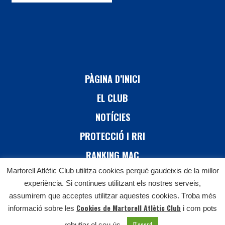
PÀGINA D’INICI
EL CLUB
NOTÍCIES
PROTECCIÓ I RRI
RANKING MAC
Martorell Atlètic Club utilitza cookies perquè gaudeixis de la millor
26 CURSA DE MARTORELL
experiència. Si continues utilitzant els nostres serveis,
CONTACTE
assumirem que acceptes utilitzar aquestes cookies. Troba més
Cookies de Martorell Atlètic Club
informació sobre les
i com pots
D'acord
rebutjar el seu ús.